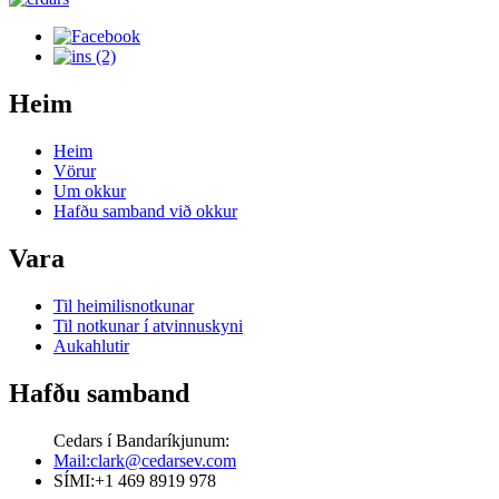
Heim
Heim
Vörur
Um okkur
Hafðu samband við okkur
Vara
Til heimilisnotkunar
Til notkunar í atvinnuskyni
Aukahlutir
Hafðu samband
Cedars í Bandaríkjunum:
Mail:clark@cedarsev.com
SÍMI:+1 469 8919 978