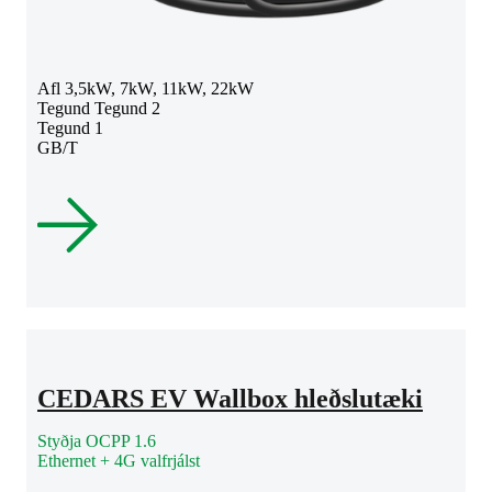
Afl 3,5kW, 7kW, 11kW, 22kW
Tegund Tegund 2
Tegund 1
GB/T
CEDARS EV Wallbox hleðslutæki
Styðja OCPP 1.6
Ethernet + 4G valfrjálst