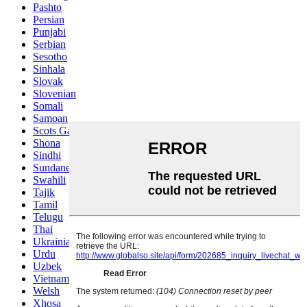
Pashto
Persian
Punjabi
Serbian
Sesotho
Sinhala
Slovak
Slovenian
Somali
Samoan
Scots Gaelic
Shona
Sindhi
Sundanese
Swahili
Tajik
Tamil
Telugu
Thai
Ukrainian
Urdu
Uzbek
Vietnamese
Welsh
Xhosa