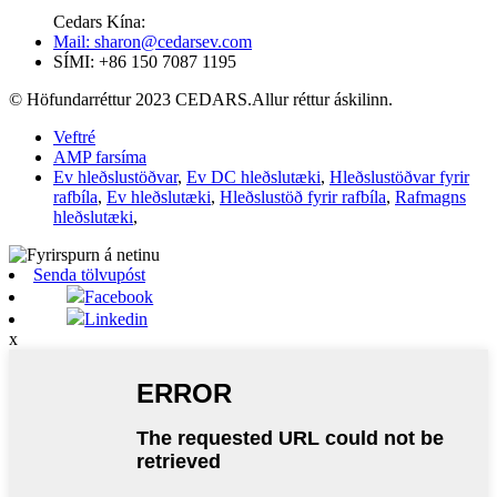
Cedars Kína:
Mail: sharon@cedarsev.com
SÍMI: +86 150 7087 1195
© Höfundarréttur 2023 CEDARS.Allur réttur áskilinn.
Veftré
AMP farsíma
Ev hleðslustöðvar
,
Ev DC hleðslutæki
,
Hleðslustöðvar fyrir
rafbíla
,
Ev hleðslutæki
,
Hleðslustöð fyrir rafbíla
,
Rafmagns
hleðslutæki
,
Senda tölvupóst
Facebook
Linkedin
x