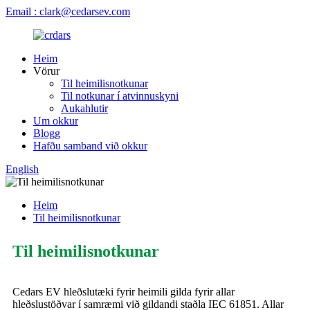
Email : clark@cedarsev.com
Heim
Vörur
Til heimilisnotkunar
Til notkunar í atvinnuskyni
Aukahlutir
Um okkur
Blogg
Hafðu samband við okkur
English
Heim
Til heimilisnotkunar
Til heimilisnotkunar
Cedars EV hleðslutæki fyrir heimili gilda fyrir allar
hleðslustöðvar í samræmi við gildandi staðla IEC 61851. Allar