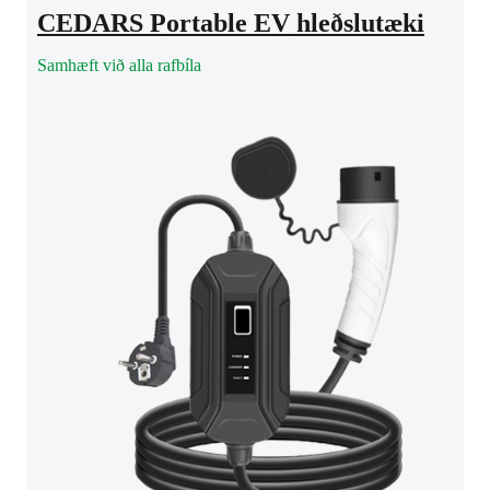
CEDARS Portable EV hleðslutæki
Samhæft við alla rafbíla