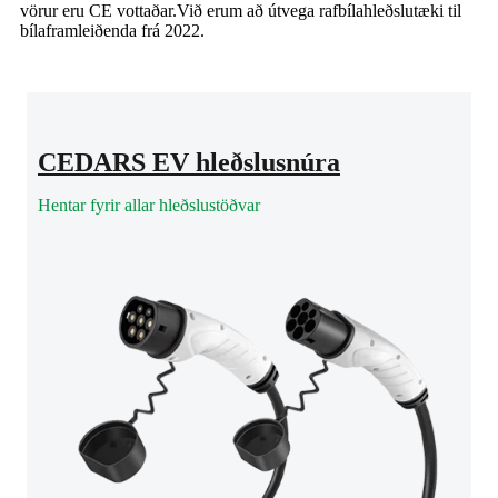
vörur eru CE vottaðar.Við erum að útvega rafbílahleðslutæki til
bílaframleiðenda frá 2022.
CEDARS EV hleðslusnúra
Hentar fyrir allar hleðslustöðvar